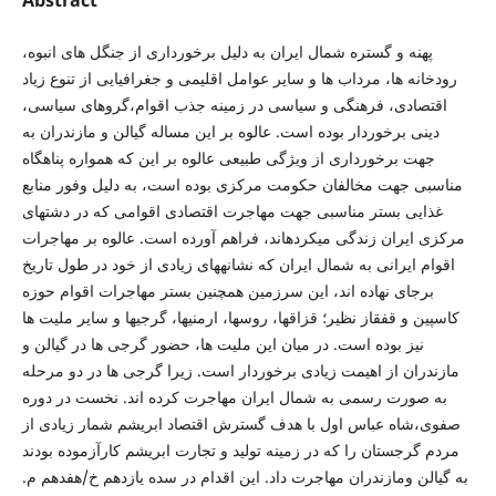
Abstract
پهنه و گستره شمال ایران به دلیل برخورداری از جنگل های انبوه،
رودخانه ها، مرداب ها و سایر عوامل اقلیمی و جغرافیایی از تنوع زیاد
اقتصادی، فرهنگی و سیاسی در زمینه جذب اقوام،گروهای سیاسی،
دینی برخوردار بوده است. عالوه بر این مساله گیالن و مازندران به
جهت برخورداری از ویژگی طبیعی عالوه بر این که همواره پناهگاه
مناسبی جهت مخالفان حکومت مرکزی بوده است، به دلیل وفور منابع
غذایی بستر مناسبی جهت مهاجرت اقتصادی اقوامی که در دشتهای
مرکزی ایران زندگی میکردهاند، فراهم آورده است. عالوه بر مهاجرات
اقوام ایرانی به شمال ایران که نشانههای زیادی از خود در طول تاریخ
برجای نهاده اند، این سرزمین همچنین بستر مهاجرات اقوام حوزه
کاسپین و قفقاز نظیر؛ قزاقها، روسها، ارمنیها، گرجیها و سایر ملیت ها
نیز بوده است. در میان این ملیت ها، حضور گرجی ها در گیالن و
مازندران از اهیمت زیادی برخوردار است. زیرا گرجی ها در دو مرحله
به صورت رسمی به شمال ایران مهاجرت کرده اند. نخست در دوره
صفوی،شاه عباس اول با هدف گسترش اقتصاد ابریشم شمار زیادی از
مردم گرجستان را که در زمینه تولید و تجارت ابریشم کارآزموده بودند
به گیالن ومازندران مهاجرت داد. این اقدام در سده یازدهم خ/هفدهم م.