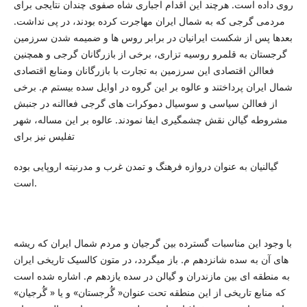
روی داده است. هرچند این اقدام اجباری شاه صفوی چندان نتایجی برای
مردمی گرجی که به شمال ایران مهاجرت کرده بودند، در پی نداشت.
بعدها پس از شکست ایرانیان در برابر روس ها و ضمیمه شدن سرزمین
گرجستان به قلمرو روسیه تزاری، برخی از بازرگانان گرجی و همچنین
فعاالن اقتصادی این سرزمین به تجارت با بازرگانان ومنابع اقتصادی
شمال ایران پرداختند و عالوه بر این گروه در اوایل سده بیستم م. برخی
از فعاالن سیاسی و سوسیال دموکرات های گرجی فعاالنه در جنبش
مشروطه گیالن نقش چشمگیری ایفا نمودند. عالوه بر این مساله، شهر
تفلیس نیز برای
گیالنیان به عنوان دروازه فرهنگ و تمدن غرب و مدرنیته اروپایی بوده
است.
با وجود این مناسبات گسترده بین گرجیان و مردم شمال ایران که ریشه
های آن به سده شانزدهم م. باز میگردد، در متون کالسیک تاریخی ایران
به منطقه ای بین مازندران و گیالن در سده یازدهم م. اشاره شده است
که منابع تاریخی از این منطقه تحت عنوان« گُرجستان» و یا « گُرجیان»