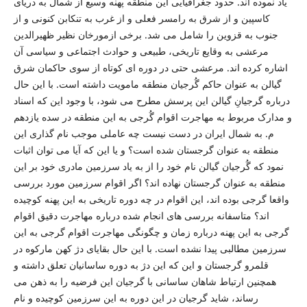
یاد نموده اند. حدود جغرافیایی این منطقه پهنه وسیع از شمال به دریای
کاسپین و از شرق به رامسر فعلی و از غرب به تنکابن کنونی و از
جنوب به قزوین را شامل می شد. برخی ازمورخان نظیر ظهیرالدین
مرعشی به وقایع تاریخی، طبیعی و حوادث اجتماعی و سیاسی آن
اشاره کرده اند. مرعشی حتی در دوره ای کوتاه از سوی حاکمان شرق
گیالن به عنوان حاکم گُرجیان منطقه مامویت داشته است. با این حال
درباره گرجیانِ گیالن این پرسش مطرح می شود، با وجود این که اسناد
و مدارک مربوط به مهاجرت اقوام گُرجی به این منطقه در سده یازدهم
م. به شمال ایران در دست نیست چه عاملی موجب نام گذاری این
منطقه به عنوان گرجستان شده است؟ و یا این که آیا می توان اثبات
نمود که گُرجیان گیالن نام خود را از به یاد سرزمین مادری خود بر این
منطقه به عنوان گرجستان نهاده اند؟ اگر اقوام سرزمین مورد بررسی
واقعا گرجی بوده اند، این اقوام در چه دوره تاریخی به این پهنه کوچیده
اند؟ متاسفانه بررسی های انجام شده درباره مهاجرت دقیق اقوام
گرجی به این پهنه درباره زمان و چگونگی مهاجرت اقوام گرجی به این
سرزمین مطالبی پیدا نشده است. با این حال بقایای دژ کهن مارکوه در
قلمرو گرجستان و این که این دژ به دوره ساسانیان تعلق داشته و
همچنین ارتباط شاهان ساسانی با گرجیان این فرضیه را به ذهن می
رساند، شاید گرجیان در این دوره به این سرزمین کوچیده و نام